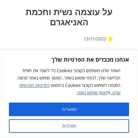
על עוצמה נשית וחכמת
האניאגרם
13/11/2025
מפגש חשיפת יישומי
אנחנו מכבדים את הפרטיות שלך
האניאגרם בפורום
האתר שלנו משתמש בקובצי Cookies כדי לשפר את חוויית
הניהול של נעמ"ת
הגלישה שלך, לנתח שימוש באתר. המשך שימוש באתר מהווה
הסכמה לשימוש בקובצי Cookies בהתאם
למדיניות הפרטיות
שלנו
,
ול
תנאי שימוש באתר
שגרת הניהול במערכות חינוכיות כגון רשת
המעונות של נעמ"ת מזמנת התמודדות
מאשר/ת
יומיומית עם עומס כבד של משימות, ריבוי
ממשקים וצורך מתמיד באיזון בין הובלה
מסרב/ת
מקצועית לרגישות אנושית הן מול הצוותים
הפועלים בשטח והן מול הורי הפעוטות