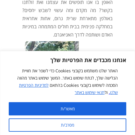
האופן בו אנו תופשים את עצמנו ואת זולתנו
בקשר? מה מקדם ומה עשוי לשבש יחסים?
באולפן מתארחת שרית גרוס, אחות אחראית
במחלקה פנימית בבית חולים המתמחה במיניות
האדם ושותפה לדרך האניאגרם.
אנחנו מכבדים את הפרטיות שלך
האתר שלנו משתמש בקובצי Cookies כדי לשפר את חוויית
הגלישה שלך, לנתח שימוש באתר. המשך שימוש באתר מהווה
הסכמה לשימוש בקובצי Cookies בהתאם
למדיניות הפרטיות
שלנו
,
ול
תנאי שימוש באתר
Created by
cloudNclear
מאשר/ת
מפת אתר
תנאי שימוש באתר
מדיניות פרטיות
מסרב/ת