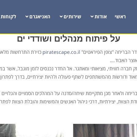
ראשי
אודות
שירותים
האניאגרם
לקוחות
על פיתוח מנהלים ושודדי ים
דר הבריחה "צופן הפיראטים"
piratescape.co.il
כזירת התרחשות מלאת 
אוצר האבוד….
E): זהו משחק חברה חוויתי, מציאותי ומאתגר. אל החדר נכנסים לזמן מוגבל, א
אוד ודורשות מהמשתתפים לשתף פעולה ולהיות יצירתיים, בדרך לפתרון 
יחה ולאחר מכן מתקיימת שיחה/סדנה על המהלכים הסמויים והגלויים שק
ת הצוות, יצירתיות, דרכי ניהול האנשים והמשימות והובלת הצוות לפתרו