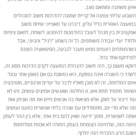
איזון משתנה ומותאם מצב.
השבוע עליתי צפונה אל קריית שמונה להדרכות משוב למנהלים
במועצה האזורית גליל עליון. דיברנו על מאפייני שיחת משוב
אפקטיבית בין מנהל לעובד כהזדמנות להיפגש, לשוחח, לתאם ציפיות
ולחדד יעדי עבודה משותפים. כל זה נשמע "רגיל" והגיוני, אבל
כשהתותחים רועמים ממש מעבר לגבעה, הסיטואציה הופכת
לפרדוקס אחד גדול.
דווקא משום כך, היה חשוב להנהלת המועצה לקדם הדרכות מסוג זה,
לשדר כי השגרה אינה נפסקת, היא נמשכת גם אם באופן אחר ובצל
איום המלחמה. זה לא מובן מאליו לדבר על יעדים ארגוניים, מוטיבציה
ושיפור מתמיד תחת אש, זו החלטה שאנשים אמיצים עושים. זהו לא
עוד דיבור על חוסן, אלא מציאות בה אנשים חיים את מה שניתן ואת
מה שלא מדי יום, מתמודדים עם שגרה בלתי אפשרית כמעט ועושים
אותה לאפשרית. מתוך ידיעה שאין להם בית אחר, אלא בין ההר לעמק
היפה הזה, שלחיטה הצומחת בעמק החולה לא אכפת ממלחמות
ושגם הרע ההכרחי הזה יחלוף.