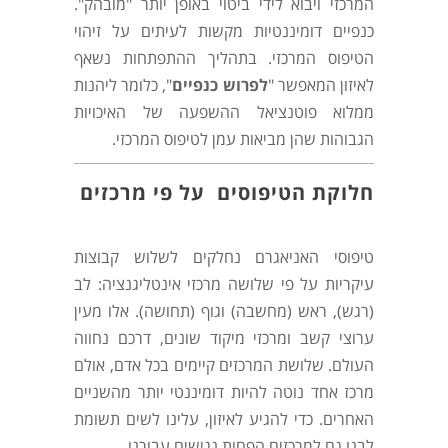
המרכזי ויבוא לידי ביטוי באופן יותר "מובהק".
כנפיים דומיננטיות מקשות לעיתים על זיהוי
הטיפוס המרכזי. בתהליך ההתפתחות נשאף
לאיזון המאפשר "
לפרוש כנפיים
", כלומר ליהנות
ממלוא פוטנציאל ההשפעה של האיכויות
הגבוהות שהן מביאות עמן לטיפוס המרכזי.
חלוקת הטיפוסים על פי מרכזים
טיפוסי האניאגרם נחלקים לשלוש קבוצות
עיקריות על פי שלושה מרכזי אינטליגנציה: לב
(רגש), ראש (מחשבה) וגוף (תחושה). אלו מעין
ערוצי קשב ומרכזי מיקוד שונים, דרכם נחווה
העולם. שלושת המרכזים קיימים בכל אדם, אולם
מרכז אחד נוטה להיות דומיננטי יותר מהשניים
האחרים. כדי להגיע לאיזון, עלינו לשים תשומת
לבנו גם למרכזים הפחות נגישים עבורנו.