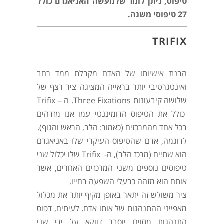
טיפוס, ניתן לומר שלמעשה האניאגרם כולל
27 טיפוסי משנה
.
TRIFIX
הבנת אישיותו של האדם מקבלת ממד רחב
ואינטגרטיבי יותר בראייה המציגה ציר רצף של
שלושה קיבעונות Three Fixations. ה – Trifix
כולל את הטיפוס הדומיננטי עמו אנו מזדהים
בכל אחד מהמרכזים (כאמור: הלב, הראש והגוף).
לדוגמה, אדם שהטיפוס העיקרי שלו באניאגרם
הוא שתיים (מרכז הלב), ה- Trifix שלו יכלול שני
טיפוסים נוספים משני המרכזים האחרים, אשר
אותם הוא מזהה כבעלי השפעה בחייו.
ציר משולש זה יתאר באופן מקיף יותר את מכלול
מאפייני ההתנהגות של אותו אדם. לעיתים, דפוס
התנהגות מסוים יוסבר דווקא על ידי שני