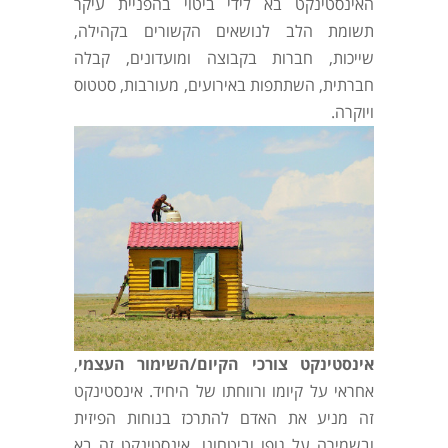
האינסטינקט בא לידי ביטוי בהפניית עיקר
תשומת הלב לנושאים הקשורים בקהילה,
שייכות, חברות בקבוצה ומועדונים, קבלה
חברתית, השתתפות באירועים, מעורבות, סטטוס
ויוקרה.
אינסטינקט צורכי הקיום/השימור העצמי
,
אחראי על קיומו ורווחתו של היחיד. אינסטינקט
זה מניע את האדם להתרכז בנוחות הפיזית
ובשמירה על גופו וביטחונו. אינסטינקט זה בא