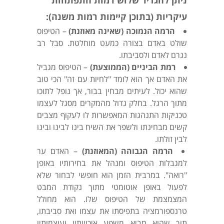
ניתן להגדיר שלוש רמות התפתחות
עיקריות (בתוכן קיימות רמות משנה):
הרמה הנמוכה (שאינה מאוזנת)
– הטיפוס
שולט באדם בצורה כמעט מוחלטת. סבל רב
נגרם לאדם ולסביבתו.
רמת הביניים (הממוצעת)
– הטיפוס מגביל
את האדם אך הוא לומד "לחיות עם זה" הכי טוב
שהוא יכול. לעיתים מבחין בבור, אך נופל לתוכו
מתוך הרגל. בחלק גדול מהמקרים מסגל לעצמו
טכניקות התנהגות המאפשרות לו לעקוף מצבים
קשים מבחינתו ולשפר את השיח בינו לבינו ובינו
לבין זולתו.
הרמה הגבוהה (המאוזנת)
– האדם ער
למגבלות הטיפוס ומנהל את בחירותיו באופן
"רואה". במרבית הזמן הוא חופשי לבחור שלא
לפעול באופן אוטומטי מתוך נקודת המבט
המצמצמת של הטיפוס שלו. הוא מחולל
טרנספורמציה בתפיסתו את עצמו ואת סביבתו,
תוך שהוא מביא משפע איכויותיו ועוצמותיו