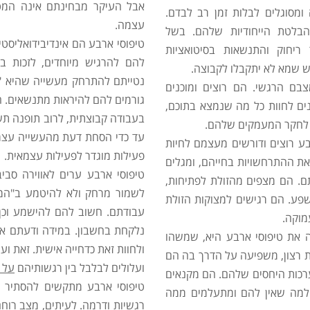
אבל העיקר מבחינתם אינה המט
 ומסוגלים לבלות זמן רב לבדם.
עצמה.
לטת הייחודיות שלהם. בשל
טיפוסי ארבע הם אינדיבידואליסטי
ריחוק והתנשאות בסיטואציות
להם להרגיש מיוחדים, לזכות ב
ש שמא לא יתקבלו לקבוצה.
נטייתם להתרחק מעשייה שהיא "כמ
בם הרגשי. הם רוצים ומוכנים
גורמים להם להיראות מתנשאים. ה
ים לחוות כל מה שנמצא בתוכם,
בעבודה קבוצתית, לרוב תופנה תש
לי לחקר המעמקים שלהם.
עד כדי הסחת דעת מהעשייה עצמה.
ע רוצים ודורשים מעצמם לחיות
פעילות מוגדר לפעילות עצמאית.
ת ההתרחשויות בחייהם, ומגלים
טיפוסי ארבע ערים לאווירה סבי
תם. הם מצפים מהזולת לפתיחות,
לשמור מרחק ולא להיטמע ב"המון
שפע. הם רגישים למצוקות הזולת
עבודתם. חשוב להם להישמע וכן ל
מוקה.
נלקחת בחשבון. במידה ודעתם אי
 את טיפוסי ארבע היא, שמשהו
ולחוות זאת כדחייה אישית. זאת ו
ת רצון, משפיעה על הדרך בה הם
ועלולים לבלבל בין רגשותיהם
על 
רכות היחסים שלהם. הם מקנאים
טיפוסי ארבע מתקשים להסתיר א
 למה שאין להם ומתעלמים ממה
רגשיות ודרמה. לעיתים, מצב רוח