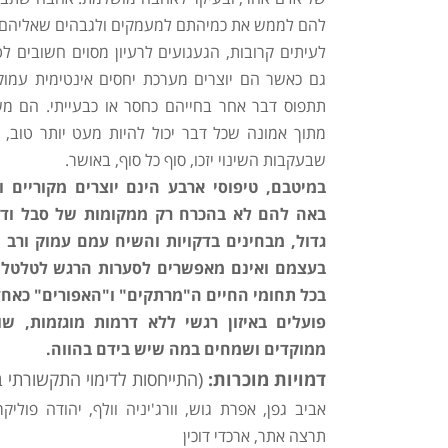
להם לממש את כמיהתם למעמקים ולגבהים שאליהם 
לעיתים קרובות, הגעגועים לרעיון מסוים חשובים לט
גם כאשר הם יוצרים מערכת יחסים אינטימית עמ
תתפוס דבר אחר בחייהם כחסר או כבעייתי. הם מ
מתוך אמונה שכל דבר יכול להיות מעט יותר טוב, מע
שבעקבות השינוי יזכו, סוף כל סוף, באושר.
במיטבם, טיפוסי ארבע הינם יוצרים מקוריים ו
באה להם לא בהכרח רק ממקומות של סבל ודכ
גדול, מבחינים בדקויות והשיח עמם עמוק ורב 
בעצמם ואינם מאפשרים לסערות הרגש לטלטל 
בכל תחומי החיים ה"מרתקים" ו"האפורים" כאחד, 
פועלים באיזון רגשי ללא דרמות מוגזמות, ש
ממוקדים ושמחים במה שיש בידם בהווה.
דמויות מוכרות:
(התייחסות לדימוי התקשורתי 
אביב גפן, אפרת גוש, וורג'יניה וולף, יהודה פוליק
תרצה אתר, ארכדי דוכין