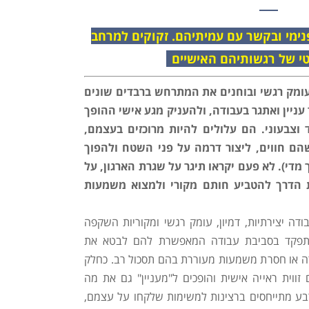
ימי ובקשר עם עמיתיהם. זקוקים למרחב
י של רגשותיהם האישיים
עומק רגשי ובוחנים את המתרחש ברבדים שונים
ניין ואתגר בעבודה, ולהעניק מגע אישי ההופך
 וצבעוני. הם עלולים להיות מרוכזים בעצמם,
הם חווים, ליצור דרמה על פני השטח ולהפוך
מדי). לא פעם יקראו תיגר על שגרת הארגון, על
ת הדרך להטביע חותם מקורי ולמצוא משמעות
דה יצירתיות, דמיון, עומק רגשי ומקוריות השקפה
לתפקד בסביבת עבודה המאפשרת להם לבטא את
פורה או חסרת משמעות מעוררת בהם תסכול רב. כחלק
 זווית ראייה אישית והופכים ל"מעניין" גם את מה
רבע מתייחסים ברצינות למשימות שלקחו על עצמם,