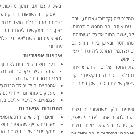
ובאיכות עבודתם. מתוך מודעות 
הם עסוקים בהשוואות ובבדיקת ער
מלנכוליה (קדרות/עצבות), שבה
הכמיהה אחר הבלתי מושג מבחינת
יינים אותם והם מחפשים דרמות,
רצון. הם מתקשים ליהנות מה"י
ה, אשר יפתור את כל בעיותיהם.
למצוא את מבוקשם "אילו רק יכלו
ו חסר, ובאופן בלתי מודע גם
אחר וכד'.
א תמיד המלנכוליה גלויה לעין
איכויות אפשריות
ייאוש.
בעלי חשיבה יצירתית לפתרון ב
שת החסר שלהם. החיפוש אחר
עומק רגשי לקליטה והבנה ש
ים כלפי הסביבה ומבקשים למקד
ומצבים בסביבת העבודה.
סוק שלהם בסבל, שכן במובנים
אמפתיים ובעלי יכולת הבנה כל
מעניקים עומק וגוון ייחודי גם 
עצמאיים, אינדיבידואליסטים, 
מהמורות אפשריות
תופסים חלק משמעותי ברגשות
רואים דרך משקפי הרגש ופועלי
עים למקום אחר, לעבר אידיאלי,
מאבדים עניין כשהמטרה הושג
 ליכולת ביצוע או יכולת רגשית
מתקשים להשלים משימות הנתפ
 פתרון למצוקות חייהם ותאפשר