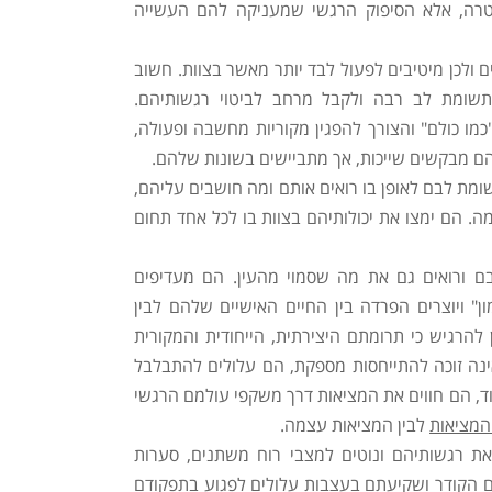
רה, אלא הסיפוק הרגשי שמעניקה להם העשייה
ם ולכן מיטיבים לפעול לבד יותר מאשר בצוות. חשוב
תשומת לב רבה ולקבל מרחב לביטוי רגשותיהם.
ו כולם" והצורך להפגין מקוריות מחשבה ופעולה,
ם מבקשים שייכות, אך מתביישים בשונות שלהם.
ומת לבם לאופן בו רואים אותם ומה חושבים עליהם,
 הם ימצו את יכולותיהם בצוות בו לכל אחד תחום
בם ורואים גם את מה שסמוי מהעין. הם מעדיפים
" ויוצרים הפרדה בין החיים האישיים שלהם לבין
הרגיש כי תרומתם היצירתית, הייחודית והמקורית
נה זוכה להתייחסות מספקת, הם עלולים להתבלבל
עוד, הם חווים את המציאות דרך משקפי עולמם הרגשי
המציאות
לבין המציאות עצמה.
ת רגשותיהם ונוטים למצבי רוח משתנים, סערות
ם הקודר ושקיעתם בעצבות עלולים לפגוע בתפקודם