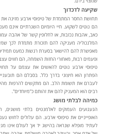
שמצוי בידם.
שקיעה לדכדוך
תחושת החסר המתמדת של טיפוסי ארבע מזינה את ה
הם נוטים לשקוע. חיי היומיום השגרתיים אינם מענ
כאב, אהבות נכזבות, או לחלופין קשר של אהבה עמוק
המלנכוליה מעניקה להם תזכורת מתמדת לכך שמשה
מאפשרת להם להישאר בסערת רגשות כמעט תמידית. ל
ופעמים רבות, מאחורי החזות השמחה, הם חווים עצב ו
טיפוסי ארבע נוטים להאשים את עצמם על תחו
הפתרון הוא חיצוני בדרך כלל. בסבלם הם תובעני
לעברם את תשומת הלב. הם מתקשים להרפות מהעי
רבים הוא המעניק להם את זהותם כ"מיוחדים".
כמיהה לבלתי מושג
הגעגועים העמוקים לאלמנטים בלתי מושגים, 
האופייניים את טיפוסי ארבע. הם עלולים לחוש געגו
לעתיד מופלא שנראה בהישג יד אך לעולם אינו מגיע,
של אדם אחר, ובעיקר לאהבה מושלמת. אהבה שתביא