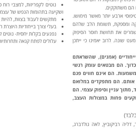
נוטים לקפריזות, למצבי רוח ס
הם משתוקקים.
ושקיעה בתהומות הנפש של עצמם
יפוסי ארבע יותר מאשר מימושו.
מתקשים לעבוד בצוות, להיות 
וקה ומספקת, תשומת הלב שלהם
בעלי צורך בייחודיות היוצרת 
שמרים את תחושת חוסר הסיפוק
נפגעים בקלות יחסית- נוטים ל
ט שונה. לרוב יאמינו כי ייתכן
עלולים לפתח קנאה ותחרותיות
ייחודיים (אמנים), שהשראתם
דוך. הם מבטאים עומק רגשי
משמעות. הם אינם חווים פגם
אותם. הם מתפקדים במלואם
מתוך עניין וסיפוק עצמי. הם
וקעים פחות במצולות העצב,
בלבד)
ר, דליה רביקוביץ, לאה גולדברג,