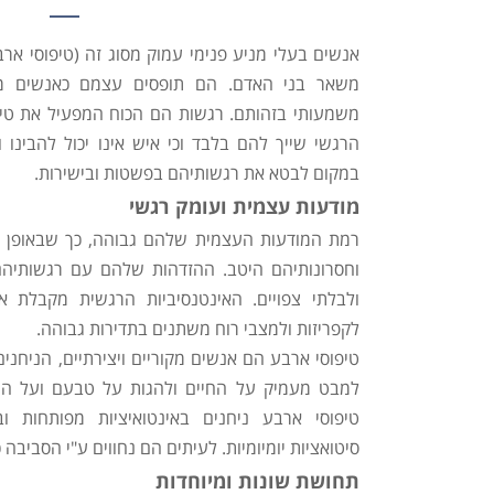
אנשים בעלי מניע פנימי עמוק מסוג זה (טיפוסי ארב
משאר בני האדם. הם תופסים עצמם כאנשים מי
משמעותי בזהותם. רגשות הם הכוח המפעיל את טיפ
הרגשי שייך להם בלבד וכי איש אינו יכול להבינו ו
במקום לבטא את רגשותיהם בפשטות ובישירות.
מודעות עצמית ועומק רגשי
רמת המודעות העצמית שלהם גבוהה, כך שבאופן יח
וחסרונותיהם היטב. ההזדהות שלהם עם רגשותיהם
ולבלתי צפויים. האינטנסיביות הרגשית מקבלת אצ
לקפריזות ולמצבי רוח משתנים בתדירות גבוהה.
טיפוסי ארבע הם אנשים מקוריים ויצירתיים, הניחני
למבט מעמיק על החיים ולהגות על טבעם ועל המ
טיפוסי ארבע ניחנים באינטואיציות מפותחות 
סיטואציות יומיומיות. לעיתים הם נחווים ע"י הסביבה כ
תחושת שונות ומיוחדות