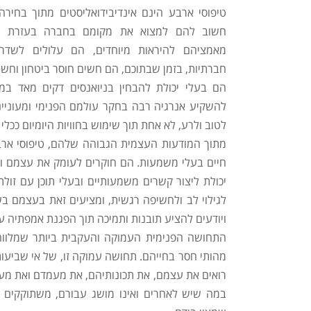
טיפוסי ארבע הינם אינדיבידואליסטים מתוך בחירה
חשוב להם למצוא את מקומם בחברה בעזרת הב
מאמציהם להיראות מיוחדים, הם עלולים לשדר 
חברתיות, בזמן שבתוכם, הם חשים חוסר ביטחון וחש
הם בעלי יכולת להבחין בניואנסים דקים מאד במצ
להשקיע אנרגיה רבה בחקר עולמם הפנימי ומעוניינ
לטוב ולרע, לא אחת תוך שימוש בחוויות היומיום ככ
מתוך המודעות העצמית הגבוהה שלהם, טיפוסי ארב
חיים בעלי משמעות. הם חוקרים לעומק את עצמם וא
יכולת ליצור קשרים משמעותיים ובעלי תוכן עם זול
לגילוי לב ולחשיפה רגשית, ומציעים זאת בעצמם ב
ויודעים להציע תובנות ותמיכה תוך הפגנת אמפתיה ע
התחושה הפנימית העמוקה והעקבית ביותר שמלווה
מהותי חסר בחייהם. תחושה עמוקה זו, של אי שביעו
רואים את עצמם, את תכונותיהם, את מעמדם ואת מע
במה שיש לאחרים ואינו מושג עבורם, משתוקקים