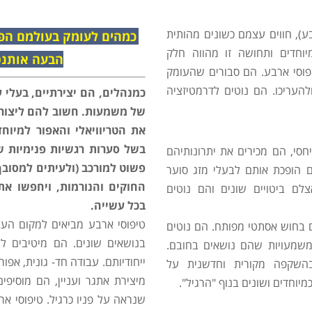
ע), חווים עצמם כשונים מהותית
כמהים לעומק בעולמם הפנ
וחדים ותחושה זו מהווה חלק
הבעה אותנט
וסי ארבע. הם סבורים שהעומק
להעריכו. הם נוטים לדרמטיזציה
כמנהלים, הם יצירתיים, בעלי 
של משמעות. חשוב להם ליצור ע
את הטריוויאלי והאפור למיוחד
בשל סערות רגשיות פנימיות ש
סי, הם מכירים את יתרונותיהם
פשוט למורכב (ולעיתים למסובך 
 הופכת אותם לבעלי מזג סוער
החוקים והנורמות, ויחפשו א
לם ביטויים שונים והם נוטים
בכל עשייה.
טיפוסי ארבע מביאים למקום העבו
ם בחוש אסתטי מפותח. הם נוטים
בנושאים שונים. הם מיטיבים 
שמעויות שהם נושאים בחובם.
ייחודיותם. עבודה חד- גונית, א
ובהשקפה מקורית וחדשנית על
מיצירת אתגר ועניין, הם מוסיפים
מיוחדים ושונים בנוף "הרגיל".
שנראה על פניו כרגיל. טיפוסי א