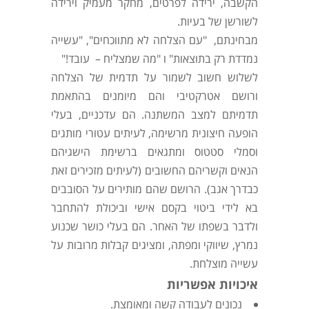
הקשבה, ירידה לפרטים, מחקר מעמיק וירידה
לשורשן של בעיות.
מבחינתם, "עם הצלחה לא מתווכחים", "עשייה
נמדדת רק בתוצאות" ו "מה שמצליח – עובד!"
לשלוש חשוב לשמור על תדמית של הצלחה
ורושם אטרקטיבי והם מיומנים בהתאמת
תדמיתם למצב המשתנה. הם עדכניים, בעלי
הופעה חיצונית מרשימה, לעיתים עטורי מותגים
וסמלי סטטוס ומתגאים ברשימת הישגיהם
הנאים וקשריהם החשובים (לעיתים מזכירים זאת
כבדרך אגב). הרושם שהם מותירים על הסובבים
בא לידי ביטוי בקסם אישי וביכולת להתחבר
ולדבר בשפתו של האחר. הם בעלי כושר שכנוע
נמרץ, שיווקי ומפתה, ומציגים קבלות מרובות על
עשייה מוצלחת.
איכויות אפשריות
נכונים לעבודה קשה ומאומצת.