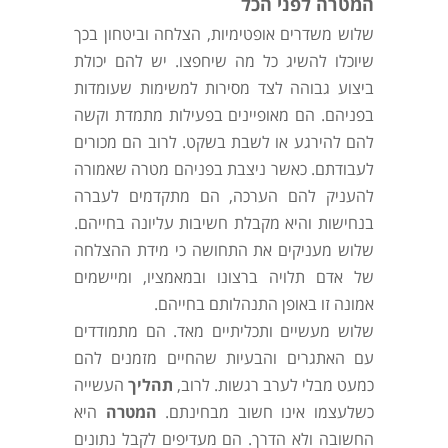
המטרה לפני הכל
שלוש משדרים אופטימיות, הצלחה וביטחון בכך
שיוכלו להשיג כל מה שיחפצו. יש להם יכולת
ביצוע גבוהה לצד מסירות למשימות שעומדות
בפניהם. הם מאופיינים בפעילות מתמדת וקשה
להם להירגע או לשבת בשקט. לרוב הם מכורים
לעבודתם. כאשר ניצבת בפניהם מטרה שאמורה
להעניק להם הערכה, הם מתקדמים לעברה
בנחישות והיא מקבלת חשיבות עליונה בחייהם.
שלוש מעניקים את התחושה כי מידת ההצלחה
של אדם תלויה ברצונו ובמאמציו, ומיישמים
אמונה זו באופן התנהלותם בחייהם.
שלוש מעשיים ותכליתיים מאד. הם מתמודדים
עם האתגרים והבעיות שהחיים מזמנים להם
כמעט מבלי לערב רגשות. לרוב,
תהליך
העשייה
כשלעצמו אינו חשוב מבחינתם.
המטרה
היא
החשובה ולא הדרך. הם מעדיפים לקבל נתונים