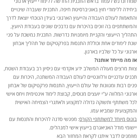
שמח ונרגש לעמוד בראש התכנית החדשה ללימודי ייעוץ ארגוני
ביחידה ללימודי חוץ באוניברסיטת חיפה. התכנית שעברה שינויים
והתאמות לעולם העבודה והייעוץ הארגוני בעידן הנוכחי יוצאת לדרך
והמשתתפים בה זוכים בהיכרות עם נדבכים שונים בעבודת היועץ,
התהליך הייעוצי והקניית מיומנויות נדרשות. התכנית נמשכת על פני
שנת לימודים אחת וכוללת התנסות בפרקטיקום של תהליך אבחון
ארגוני על כל שלביו בארגון.
אז מה מייחד אותנו?
צוות מרצים מעולה המשלב ידע אקדמי עם ניסיון רב בעבודת השטח,
תכנים עדכניים ורלוונטיים לעולם העבודה המשתנה, היכרות עם
פנים רבות ומגוונות של עולם הייעוץ, התנסות פרקטיקום של אבחון
ארגוני המלווה ע"י יועצים מנוסים, קבוצת לימוד אינטימית ויחס אישי
לכל משתתף ותשוקה גדולה למקצוע ולאתגרי הצמיחה האישית
והמקצועית שמביא עמו.
בונוס מיוחד למשתתפי הקורס
: מפגשי סדנה להיכרות והתנסות עם
יישומי מודל האניאגרם בייעוץ אישי למנהלים.
מוזמנים לדבר איתנו לקראת המחזור הבא